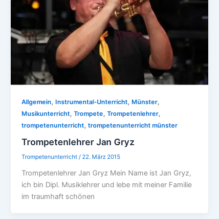
,
,
,
Allgemein
Instrumental-Unterricht
Münster
,
,
,
Musikunterricht
Trompete
Trompetenlehrer
,
trompetenunterricht
trompetenunterricht münster
Trompetenlehrer Jan Gryz
Trompetenunterricht
/
22. März 2015
Trompetenlehrer Jan Gryz Mein Name ist Jan Gryz,
ich bin Dipl. Musiklehrer und lebe mit meiner Familie
im traumhaft schönen