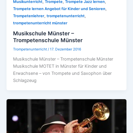
,
,
,
Musikunterricht
Trompete
Trompete Jazz lernen
,
Trompete lernen Angebot für Kinder und Senioren
,
,
Trompetenlehrer
trompetenunterricht
trompetenunterricht münster
Musikschule Münster –
Trompetenschule Münster
Trompetenunterricht
/
17. Dezember 2016
Musikschule Münster – Trompetenschule Münster
Musikschule MOTET in Münster für Kinder und
Erwachsene – von Trompete und Saxophon über
Schlagzeug